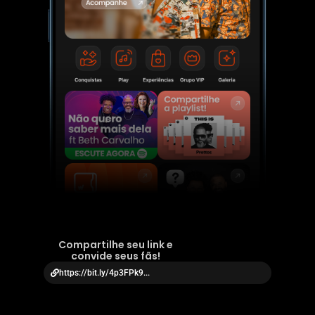
Compartilhe seu link e
convide seus fãs!
https://bit.ly/4p3FPk9...