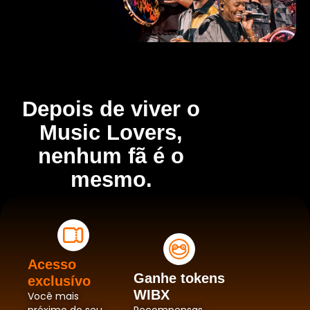
Depois de viver o
Music Lovers,
nenhum fã é o
mesmo.
Acesso
Ganhe tokens
exclusívo
WIBX
Você mais
próximo do seu
Recompensas