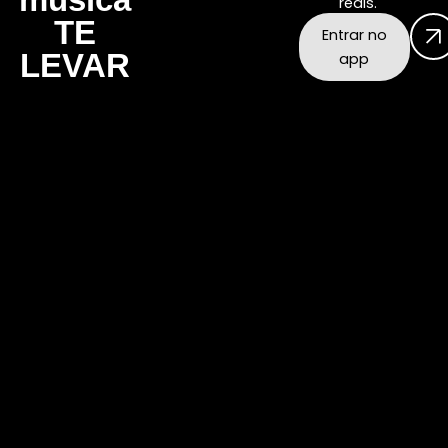
reais.
TE
Entrar no
LEVAR
app