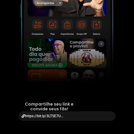
Compartilhe seu link e
convide seus fãs!
https://bit.ly/3LT5E7U...