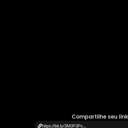
Compartilhe seu link
https://bit.ly/3M0P3Px...